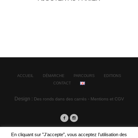
VIEW CART
ACCUEIL
DÉMARCHE
PARCOURS
EDITIONS
CONTACT
Design :
-
Des ronds dans des carrés
Mentions et CGV
En cliquant sur ”J’accepte”, vous acceptez l’utilisation des