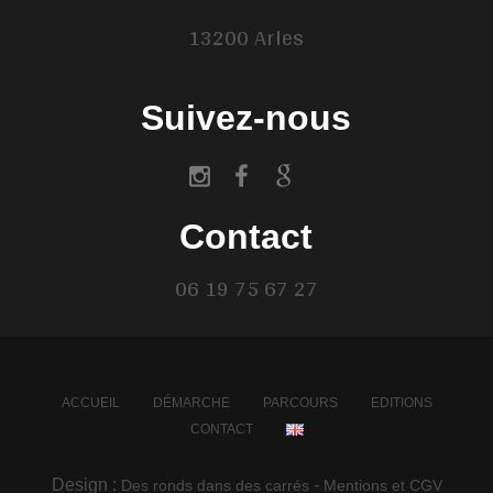
13200 Arles
Suivez-nous
Contact
06 19 75 67 27
ACCUEIL
DÉMARCHE
PARCOURS
EDITIONS
CONTACT
Design :
-
Des ronds dans des carrés
Mentions et CGV