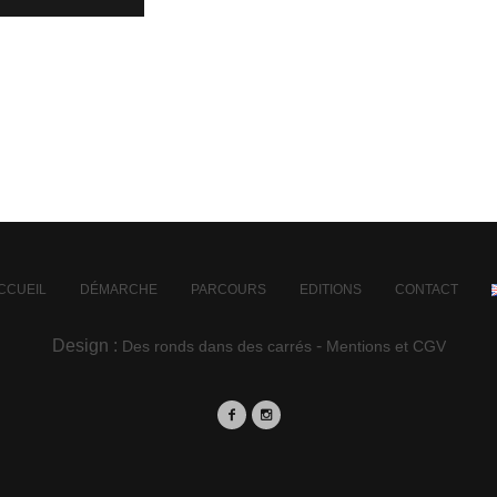
CCUEIL
DÉMARCHE
PARCOURS
EDITIONS
CONTACT
Design :
-
Des ronds dans des carrés
Mentions et CGV