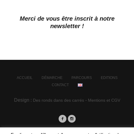
Merci de vous être inscrit à notre
newsletter !
ACCUEIL
DÉMARCHE
PARCOURS
EDITIONS
CONTACT
Design :
-
Des ronds dans des carrés
Mentions et CGV